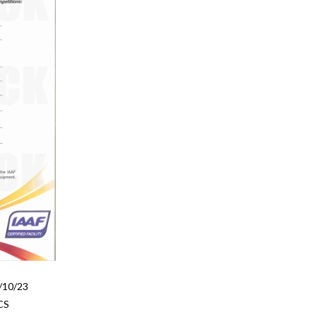
/10/23
CS