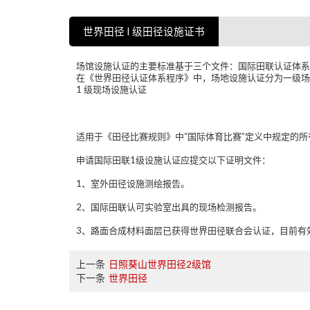
世界田径 I 级田径设施证书
场馆设施认证的主要标准基于三个文件：国际田联认证体
在《世界田径认证体系程序》中，场地设施认证分为一级场
1 级现场设施认证
适用于《田径比赛规则》中“国际体育比赛”定义中规定的所有比
申请国际田联1级设施认证应提交以下证明文件：
1、室外田径设施测绘报告。
2、国际田联认可实验室出具的现场检测报告。
3、路面合成材料面层已获得世界田径联合会认证，目前有
上一条
日照葵山世界田径2级馆
下一条
世界田径